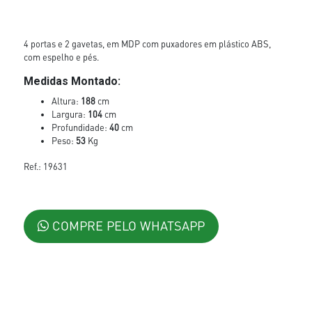
4 portas e 2 gavetas, em MDP com puxadores em plástico ABS,
com espelho e pés.
Medidas Montado:
Altura:
188
cm
Largura:
104
cm
Profundidade:
40
cm
Peso:
53
Kg
Ref.: 19631
COMPRE PELO WHATSAPP