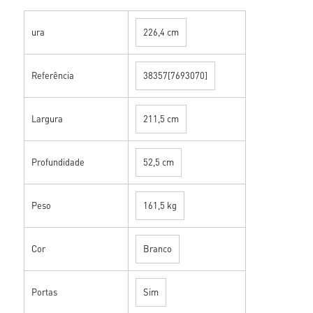
ura
226,4 cm
Referência
38357[7693070]
Largura
211,5 cm
Profundidade
52,5 cm
Peso
161,5 kg
Cor
Branco
Portas
Sim